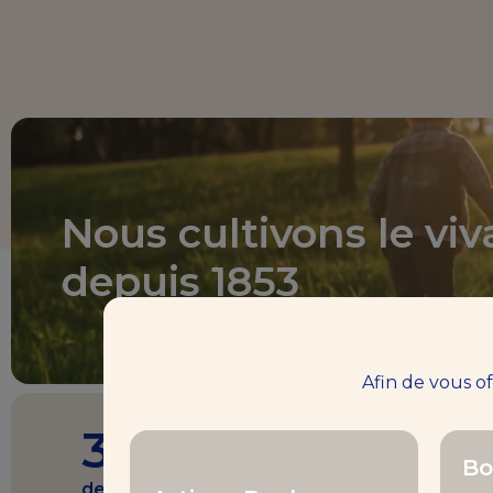
Nous cultivons le viv
depuis 1853
Afin de vous o
3 milliards €
Bo
de chiffre d’affaires