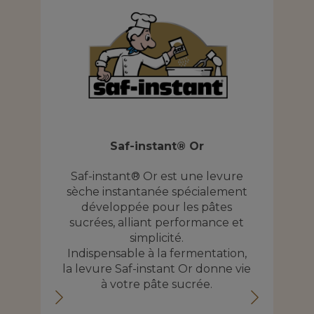
S
S
Saf-instant® Or
u
p
Saf-instant® Or est une levure
sèche instantanée spécialement
développée pour les pâtes
eur
sucrées, alliant performance et
simplicité.
er
Indispensable à la fermentation,
te
la levure Saf-instant Or donne vie
nce
à votre pâte sucrée.
r