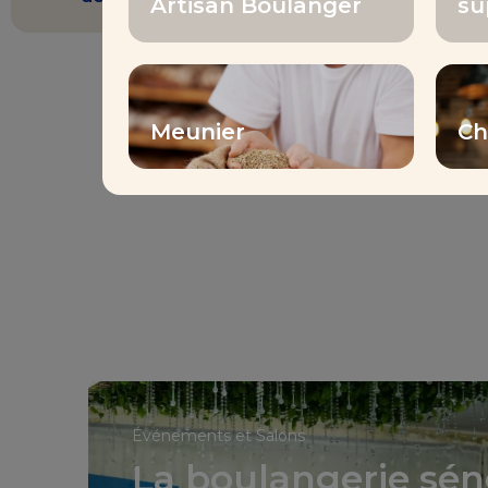
Artisan Boulanger
su
Meunier
Ch
Événements et Salons
La boulangerie sén