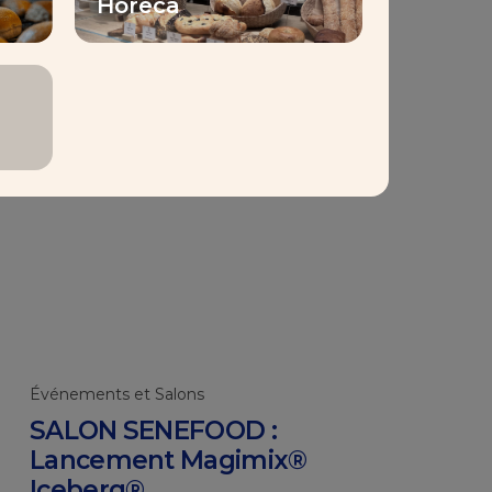
1,000
Horeca
loyés
Événements et Salons
SALON SENEFOOD :
Lancement Magimix®
Iceberg®