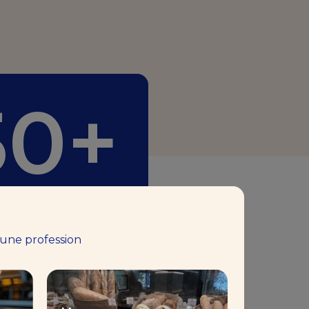
50+
aking Center™
 une profession