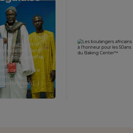
e la panification
irondelle® vient
asion pour Lesaffre
ulangers
ement cette levure
ement, de
stré le lien […]