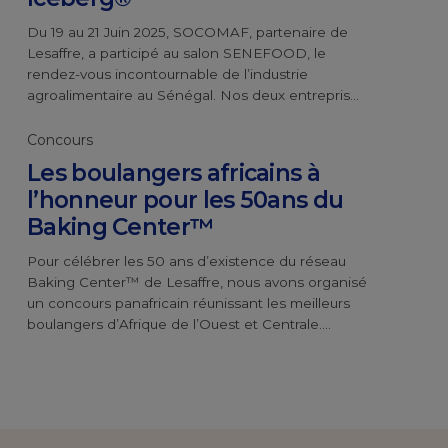
Du 19 au 21 Juin 2025, SOCOMAF, partenaire de
Lesaffre, a participé au salon SENEFOOD, le
rendez-vous incontournable de l’industrie
agroalimentaire au Sénégal. Nos deux entreprises
ont présenté un stand co-brandé, mettant en
avant notre collaboration. Temps fort de cette
Concours
édition, le lancement officiel du Magimix®
Les boulangers africains à
Iceberg®, une innovation majeure du Baking
l’honneur pour les 50ans du
Center™ spécialement conçue […]
Baking Center™
Pour célébrer les 50 ans d’existence du réseau
Baking Center™ de Lesaffre, nous avons organisé
un concours panafricain réunissant les meilleurs
boulangers d’Afrique de l’Ouest et Centrale.
L’objectif était de mettre en avant les talents des
artisans boulangers du continent. Le concours
s’est déroulé en trois étapes. Tout d’abord, une
pré-sélection en ligne a permis […]