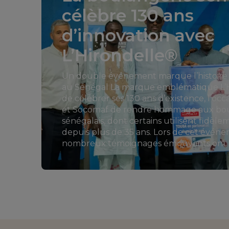
célèbre 130 ans
d’innovation avec
L’Hirondelle®
Un double événement marque l’histoire d
au Sénégal La marque emblématique L’H
de célébrer ses 130 ans d’existence, l’occ
et Socomaf de rendre hommage aux bo
sénégalais, dont certains utilisent fidèl
depuis plus de 35 ans. Lors de cet évén
nombreux témoignages émouvants ont illu