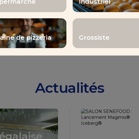
1
180
permarché
Industriel
emp
pays distribués
aîne de pizzeria
Grossiste
Actualités
égalaise