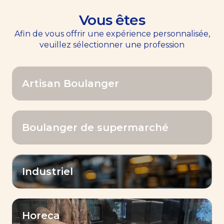
Vous êtes
EN
Menu
Afin de vous offrir une expérience personnalisée,
veuillez sélectionner une profession
Accueil
>>
Améliorant
Artisan Boulanger
Améliorant
Boulanger de supermarché
Industriel
Filtrer par
Horeca
Améliorant