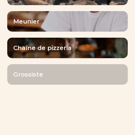
Meunier
Chaîne de pizzeria
Grossiste
DYNAMIL® BLEU
Volume et Tolérance