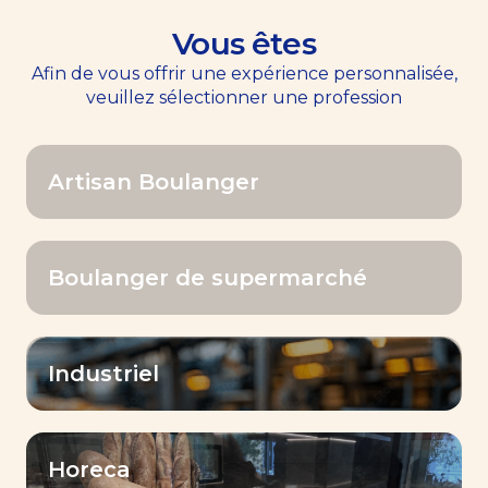
Vous êtes
EN
Menu
Afin de vous offrir une expérience personnalisée,
veuillez sélectionner une profession
Accueil
>>
Mix & Premix
Artisan Boulanger
Mix & Premix
Boulanger de supermarché
Industriel
Filtrer par
Horeca
Mix & Premix