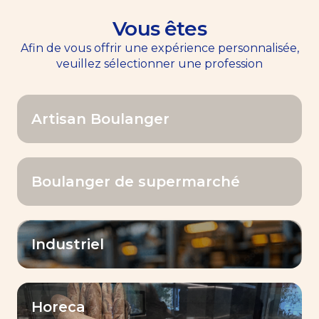
Vous êtes
EN
Menu
Afin de vous offrir une expérience personnalisée,
veuillez sélectionner une profession
Accueil
>>
Nos produits
Artisan Boulanger
Nos produits
Boulanger de supermarché
Industriel
Filtrer par
Horeca