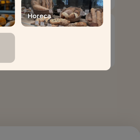
Horeca
LESAFFRE & MOI
APP
Lesaffre & Moi
Tutoriel Vidéo N°4 –
Comment scanner
un QR Code avec
Lesaffre & Moi ?