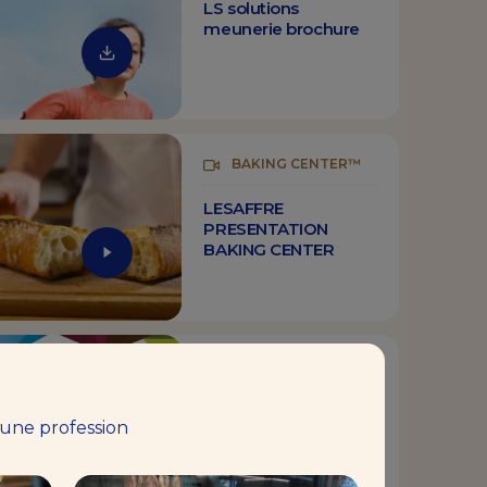
LS solutions
meunerie brochure
BAKING CENTER™
LESAFFRE
PRESENTATION
BAKING CENTER
E-BOOK
Le pain mot à mot –
 une profession
Sensory analysis