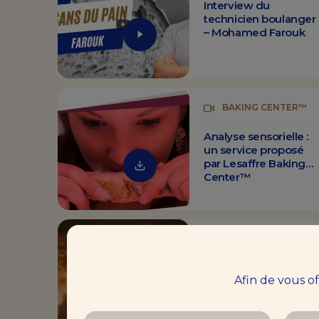
Interview du
technicien boulanger
– Mohamed Farouk
BAKING CENTER™
Analyse sensorielle :
un service proposé
par Lesaffre Baking
Center™
BAKING CENTER™
Interview du
Afin de vous o
technicien boulanger
– Christian Brou