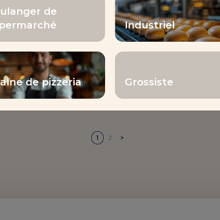
ulanger de
permarché
Industriel
DÉMO PRODUIT
TÉMOIGNAGE VIDÉO
– MARQUE INVENTIS
aîne de pizzeria
Grossiste
1
2
>