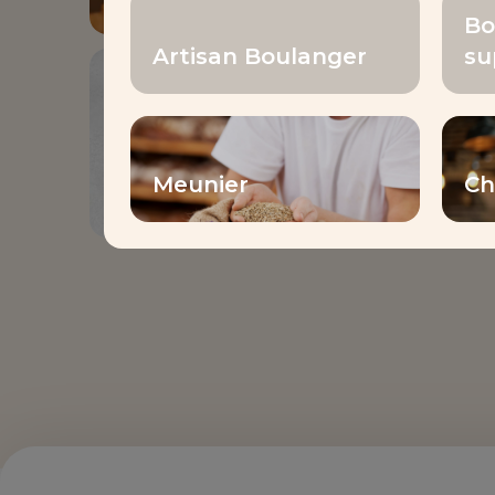
Bo
Artisan Boulanger
su
LIVRET DE
RECETTES
Livre recettes pains
du monde
Meunier
Ch