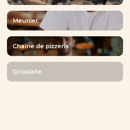
Meunier
Votre pays
*
Chaîne de pizzeria
Nom
*
Grossiste
Prénom
*
E-mail