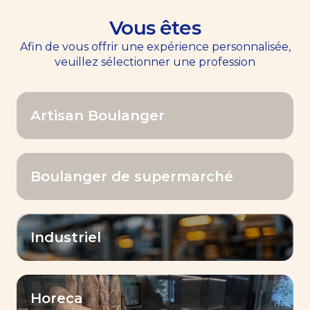
Vous êtes
EN
Menu
Afin de vous offrir une expérience personnalisée,
veuillez sélectionner une profession
Accueil
>>
Contactez-nous
Artisan Boulanger
LESAFFRE IVOIRE
Rue Georges Aka Blehoué – G99
Boulanger de supermarché
Zone 4C 18 BP 1206 Abidjan 18
+225 27 21 75 70 45
lesaffrewa@lesaffre.com
Industriel
Vos informations
Vous êtes
*
Horeca