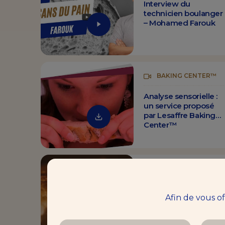
Interview du
technicien boulanger
– Mohamed Farouk
BAKING CENTER™
Analyse sensorielle :
un service proposé
par Lesaffre Baking
Center™
BAKING CENTER™
Interview du
Afin de vous o
technicien boulanger
– Christian Brou