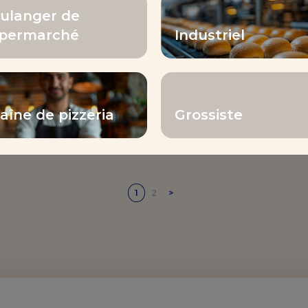
ulanger de
permarché
Industriel
DÉMO PRODUIT
TÉMOIGNAGE VIDÉO
– MARQUE INVENTIS
aîne de pizzeria
Grossiste
1
2
>