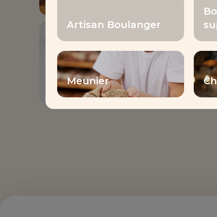
Bo
Artisan Boulanger
su
LIVRET DE
RECETTES
Livre recettes pains
du monde
Meunier
Ch