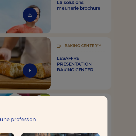
LS solutions
meunerie brochure
BAKING CENTER™
LESAFFRE
PRESENTATION
BAKING CENTER
E-BOOK
Le pain mot à mot –
 une profession
Sensory analysis