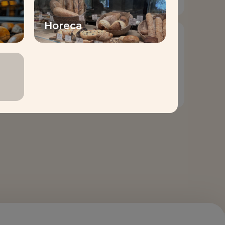
Horeca
LESAFFRE & MOI
APP
Lesaffre & Moi
Tutoriel Vidéo N°4 –
Comment scanner
un QR Code avec
Lesaffre & Moi ?