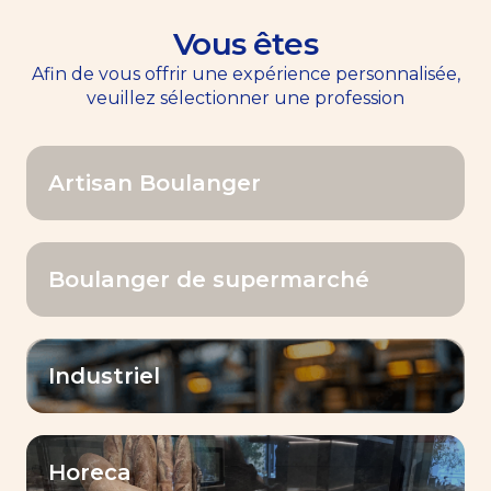
Vous êtes
EN
Menu
Afin de vous offrir une expérience personnalisée,
veuillez sélectionner une profession
Accueil
>>
Levure
Artisan Boulanger
Levure
Boulanger de supermarché
Industriel
Filtrer par
Horeca
Levure