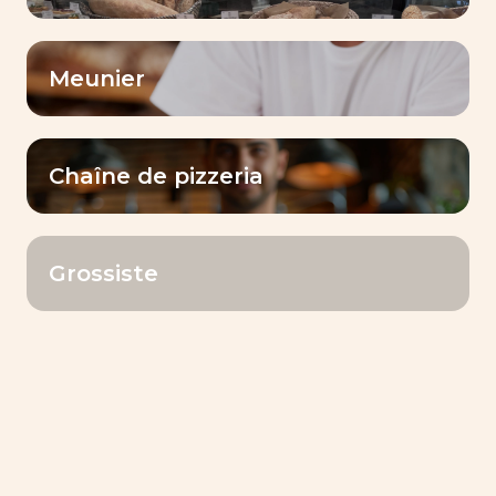
Meunier
Chaîne de pizzeria
Grossiste
BAKING CENTER™
Interview du technicien
boulanger – Mohamed Farouk