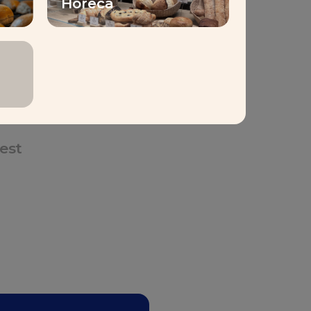
Horeca
'autonomie pour nos clients
s connaissances
est