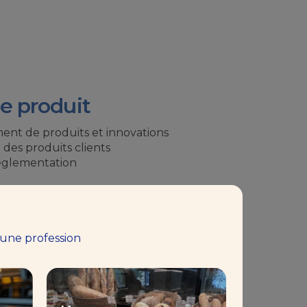
e produit
nt de produits et innovations
 des produits clients
réglementation
es processus
 une profession