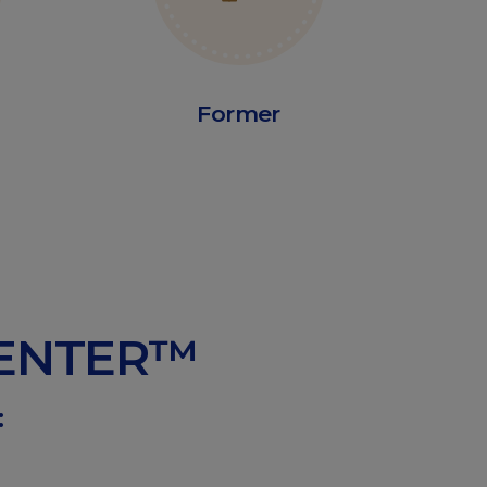
Former
CENTER™
: