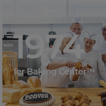
1974
1er Baking Center™