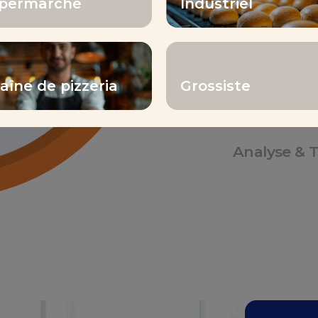
permarché
Industriel
Renforcer l
aîne de pizzeria
Grossiste
Partage de
Analyse & T