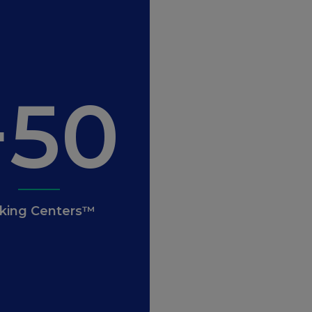
+50
king Centers™