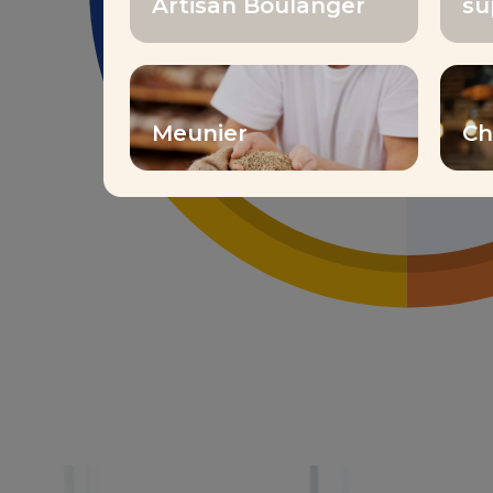
Artisan Boulanger
su
Meunier
Ch