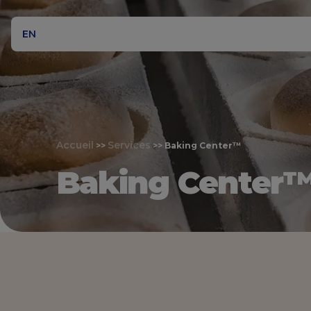
EN
Accueil
Services
>>
>>
Baking Center™
Baking Center