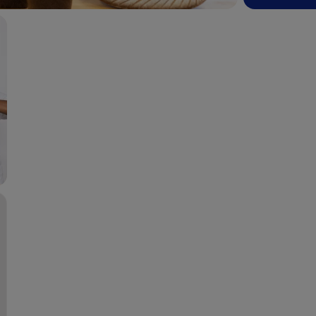
+300
Ana
Techniciens boulangers